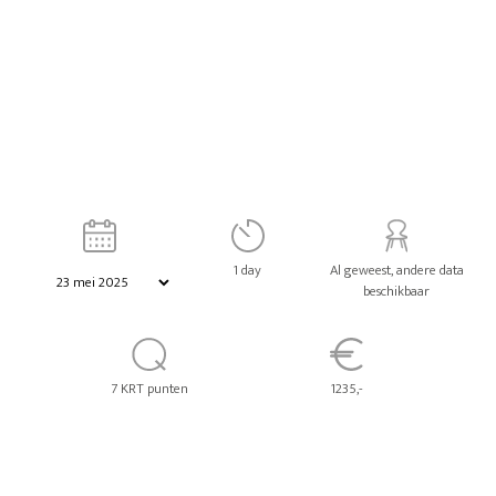
1 day
Al geweest, andere data
beschikbaar
7 KRT punten
1235,-