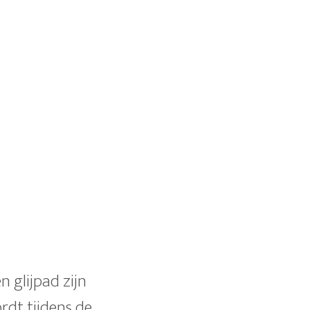
 glijpad zijn
rdt tijdens de