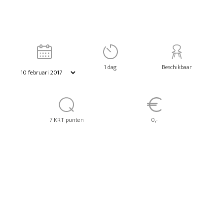
1 dag
Beschikbaar
7 KRT punten
0,-